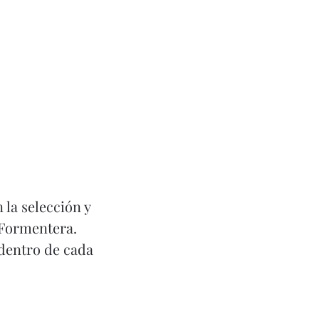
Hable
 la selección y
 Formentera.
 dentro de cada