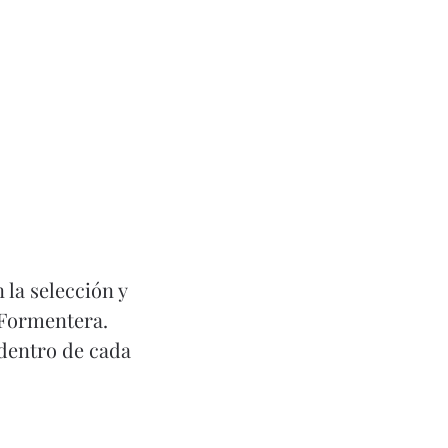
Hable
 la selección y
 Formentera.
 dentro de cada