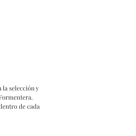
Hable
 la selección y
 Formentera.
 dentro de cada