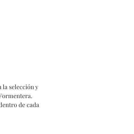
Hable
 la selección y
 Formentera.
 dentro de cada