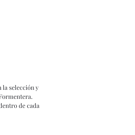
Hable
 la selección y
 Formentera.
 dentro de cada