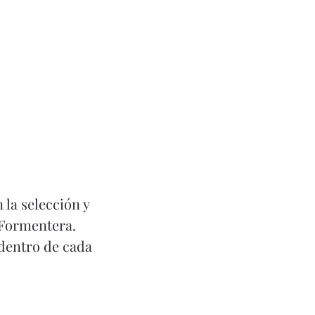
Hable
 la selección y
 Formentera.
 dentro de cada